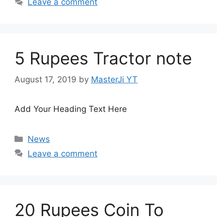
Leave a comment
5 Rupees Tractor note
August 17, 2019
by
MasterJi YT
Add Your Heading Text Here
Categories
News
Leave a comment
20 Rupees Coin To