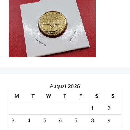
August 2026
M
T
W
T
F
S
S
1
2
3
4
5
6
7
8
9